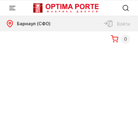
Барнаул (СФО)
Войти
0