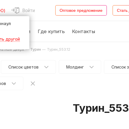
Войти
ФО)
Оптовое предложение
Стать
рнаул
Новости
Где купить
Контакты
ть другой
атные двери
—
Турин
—
Турин_553.12
Список цветов
Молдинг
Список 
ров
Турин_553