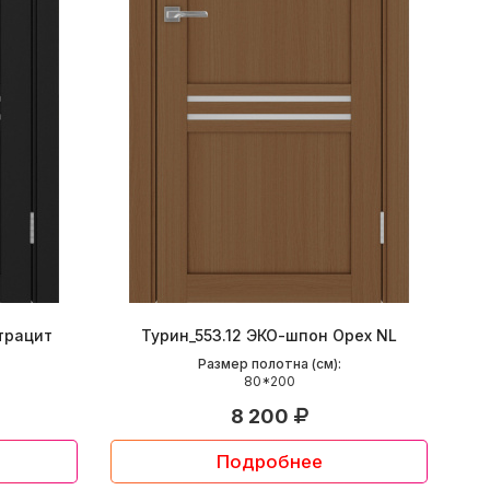
трацит
Турин_553.12 ЭКО-шпон Орех NL
Размер полотна (см):
80*200
8 200
Подробнее