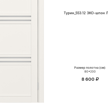
Турин_553.12 ЭКО-шпон 
Размер полотна (см):
80*200
8 600