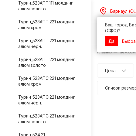
Турин_523АПП.111 молдинг
алюм.золото
Барнаул (С
Турин_523АПП.221 молдинг
Ваш город
Ба
алюм.хром
(СФО)
?
Дилерам
Турин_523АПП.221 молдинг
Да
Выбра
алюм.чёрн.
Главная
—
Межкомн
Турин_523АПП.221 молдинг
алюм.золото
Цена
Турин_523АПС.221 молдинг
алюм.хром
Список разме
Турин_523АПС.221 молдинг
алюм.чёрн.
Турин_523АПС.221 молдинг
алюм.золото
Турин_524.21