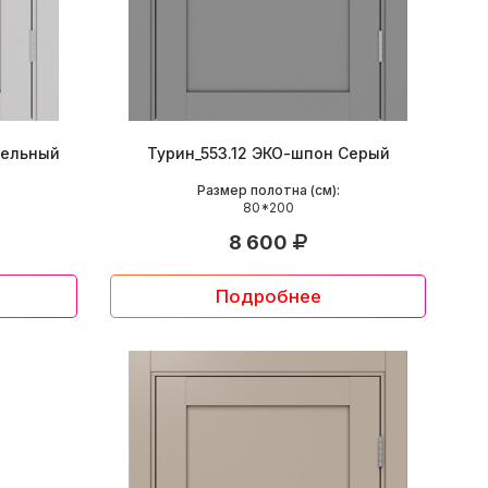
пельный
Турин_553.12 ЭКО-шпон Серый
Размер полотна (см):
80*200
8 600
Подробнее