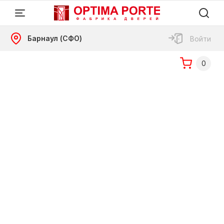
Барнаул (СФО)
Войти
0