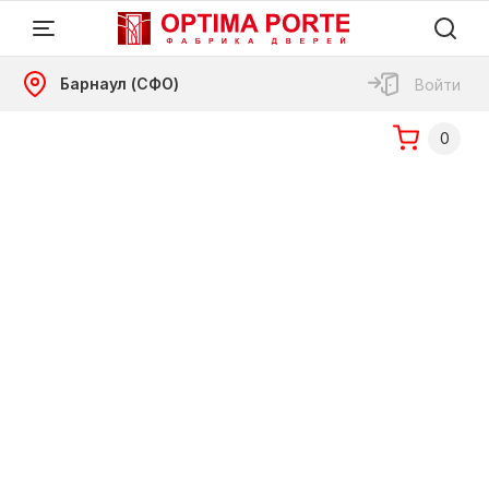
Барнаул (СФО)
Войти
0