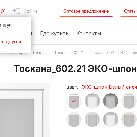
Войти
ФО)
Оптовое предложение
Стать
рнаул
Новости
Где купить
Контакты
ть другой
атные двери
—
Тоскана
—
Тоскана_602.21
—
Тоскана_602.21 ЭКО-шп
Тоскана_602.21 ЭКО-шпо
ЭКО-шпон Белый сне
ЦВЕТ: