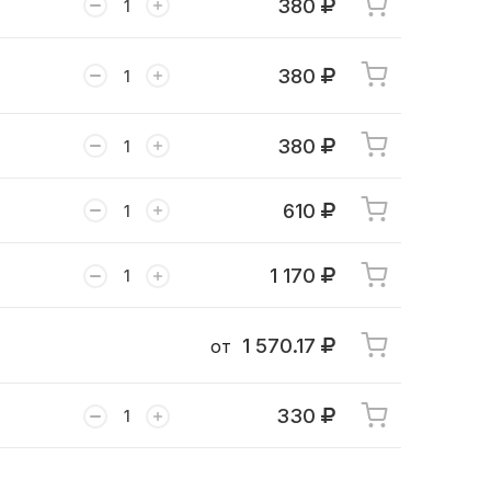
380
380
380
610
1 170
1 570.17
от
330