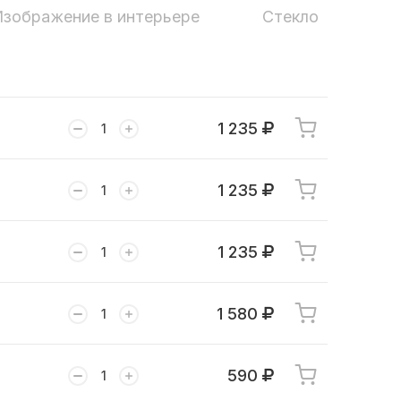
Изображение в интерьере
Стекло
1 235
1 235
1 235
1 580
590