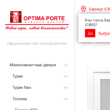
Барнаул (С
Ваш город
Ба
(СФО)
?
Дилерам
Да
Выбра
Главная
—
Межкомн
Официальный сайт производителя
Межкомнатные двери
Турин
Турин Neo
Тоскана
Тоскана_601.1