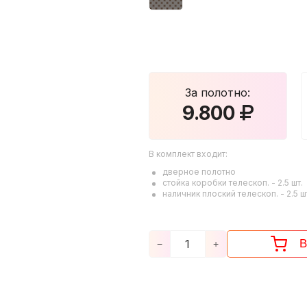
За полотно:
9.800
В комплект входит:
дверное полотно
стойка коробки телескоп. -
2.5
шт.
наличник плоский телескоп. -
2.5
ш
В
−
+