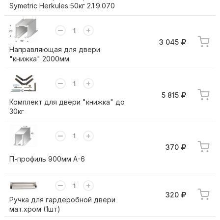
Symetric Herkules 50кг 2.1.9.070
3 045
Направляющая для двери
"книжка" 2000мм.
5 815
Комплект для двери "книжка" до
30кг
370
П-профиль 900мм А-6
320
Ручка для гардеробной двери
мат.хром (1шт)