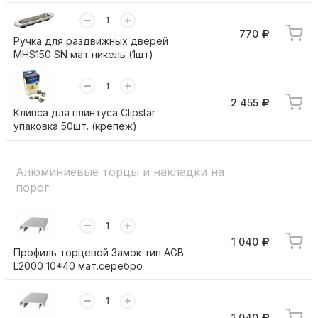
770
Ручка для раздвижных дверей
MHS150 SN мат никель (1шт)
2 455
Клипса для плинтуса Clipstar
упаковка 50шт. (крепеж)
Алюминиевые торцы и накладки на
порог
1 040
Профиль торцевой Замок тип AGB
L2000 10*40 мат.серебро
1 040