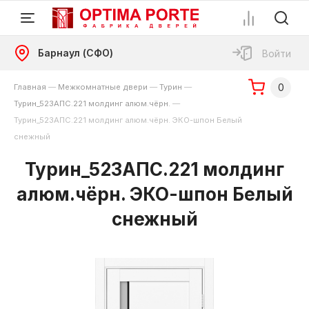
Барнаул (СФО)
Войти
0
Главная
—
Межкомнатные двери
—
Турин
—
Турин_523АПС.221 молдинг алюм.чёрн.
—
Турин_523АПС.221 молдинг алюм.чёрн. ЭКО-шпон Белый
снежный
Турин_523АПС.221 молдинг
алюм.чёрн. ЭКО-шпон Белый
снежный