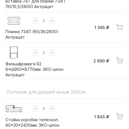
Вставка 747 для планки 734П
(10/10,5/2800) Антрацит
1 365
Планка 734П (60/38/2800)
Антрацит
2 690
Фальшфрамуга R2
8*Ш950*В770мм. ЭКО-шпон
Антрацит
Погонаж для дверей выше 200см.
1 845
Стойка коробки телескоп.
80*30*2400мм. ЭКО-шпон