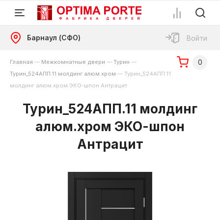
Барнаул (СФО)
Войти
0
Главная
—
Межкомнатные двери
—
Турин
—
Турин_524AПП.11 молдинг алюм.хром
—
Турин_524AПП.11
молдинг алюм.хром ЭКО-шпон Антрацит
Турин_524AПП.11 молдинг
алюм.хром ЭКО-шпон
Антрацит