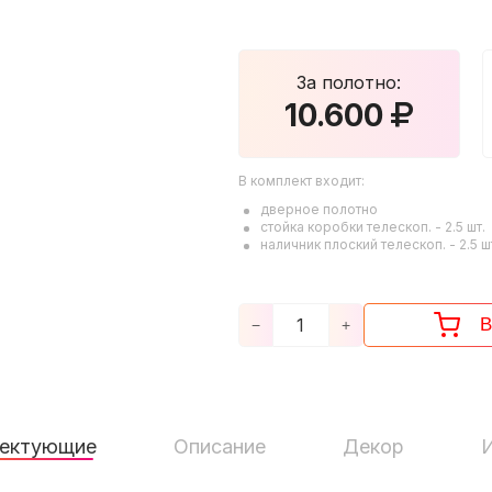
За полотно:
10.600
В комплект входит:
дверное полотно
стойка коробки телескоп. -
2.5
шт.
наличник плоский телескоп. -
2.5
ш
В
−
+
ектующие
Описание
Декор