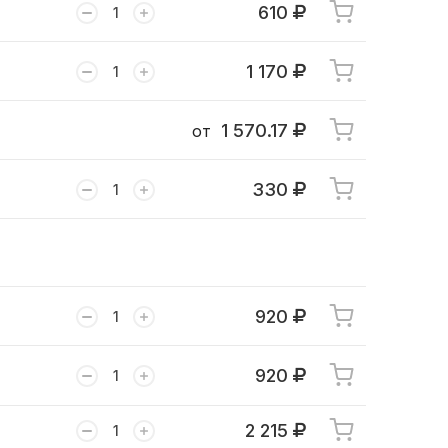
610
1 170
1 570.17
от
330
920
920
2 215