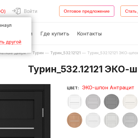
Войти
ФО)
Оптовое предложение
Стать
рнаул
Новости
Где купить
Контакты
ть другой
атные двери
—
Турин
—
Турин_532.12121
—
Турин_532.12121 ЭКО-шпо
Турин_532.12121 ЭКО-
ЭКО-шпон Антрацит
ЦВЕТ: