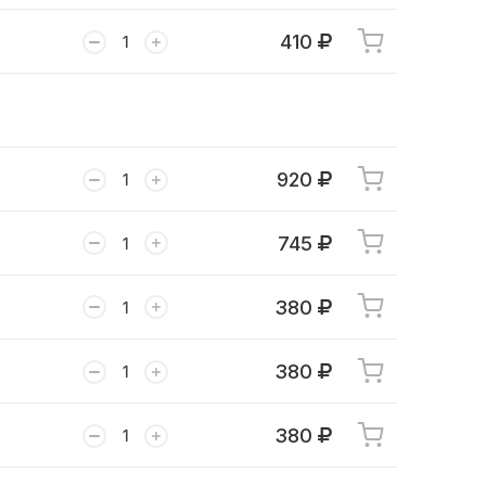
410
920
745
380
380
380