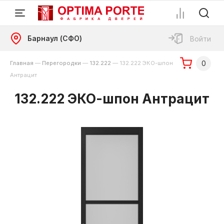
Барнаул (СФО)
Войти
0
Главная
—
Перегородки
—
132.222
—
132.222 ЭКО-шпон
Антрацит
132.222 ЭКО-шпон Антрацит