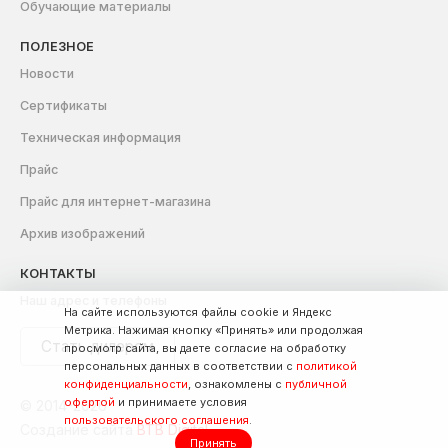
Обучающие материалы
ПОЛЕЗНОЕ
Новости
Сертификаты
Техническая информация
Прайс
Прайс для интернет-магазина
Архив изображений
КОНТАКТЫ
Наш адрес и телефоны
На сайте используются файлы cookie и Яндекс
Метрика. Нажимая кнопку «Принять» или продолжая
Стать дилером
просмотр сайта, вы даете согласие на обработку
персональных данных в соответствии с
политикой
конфиденциальности
, ознакомлены с
публичной
офертой
и принимаете условия
© 2014-2026
пользовательского соглашения
.
Создание сайта
BTB Digital
Принять